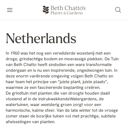
Netherlands
In 1960 was het nog een verwilderde woestenij met een
droge, grindachtige bodem en moerassige plekken. De Tuin
van Beth Chatto heeft sindsdien een ware transformatie
ondergaan en is nu een inspirerende, ongedwongen tuin. In
deze enorm variërende omgeving volgen Beth Chatto en
haar team het principe van “juiste plant, juiste plaats”,
waarmee ze een fascinerende beplanting creëren.
De grindtuin
met planten die van droogte houden daalt
vloeiend af in de indrukwekkende
Watergardens
, de
watertuinen, waar weelderig groen zorgt voor een
harmonische, kalme sfeer. Van de late winter tot de vroege
zomer staan de
bosrijke tuinen
vol met prachtige, subtiele
afwisselingen van planten.